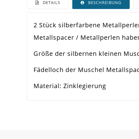
DETAILS
BESCHREIBUNG
2 Stück silberfarbene Metallper
Farbe
Silb
Metallspacer / Metallperlen ha
Funktion
Sch
Größe der silbernen kleinen Mus
Spezifikation
Met
Fädelloch der Muschel Metallsp
Verwendung
Hal
Material: Zinklegierung
Perlengröße
11
Fädelloch /
1m
Innendurchmesser
Material
Met