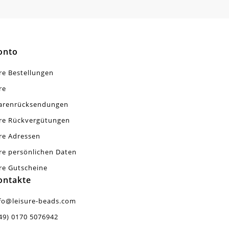
onto
re Bestellungen
re
arenrücksendungen
re Rückvergütungen
re Adressen
re persönlichen Daten
re Gutscheine
ontakte
fo@leisure-beads.com
49) 0170 5076942