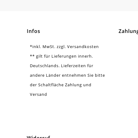
Form / Motiv
Mus
Ausführung
Gla
Infos
Zahlun
Menge
2 S
*inkl. MwSt. zzgl. Versandkosten
** gilt für Lieferungen innerh.
Deutschlands. Lieferzeiten für
andere Länder entnehmen Sie bitte
der Schaltfläche Zahlung und
Versand
Widerruf