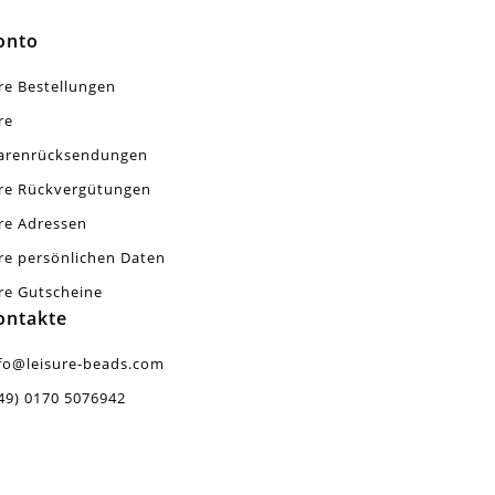
onto
re Bestellungen
re
arenrücksendungen
re Rückvergütungen
re Adressen
re persönlichen Daten
re Gutscheine
ontakte
fo@leisure-beads.com
49) 0170 5076942