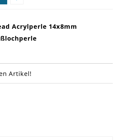
ead Acrylperle 14x8mm
oßlochperle
n Artikel!