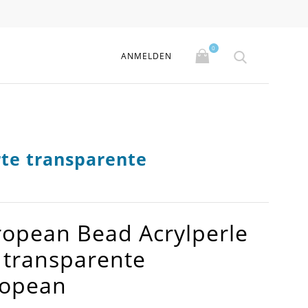
0
ANMELDEN
te transparente
ropean Bead Acrylperle
 transparente
ropean