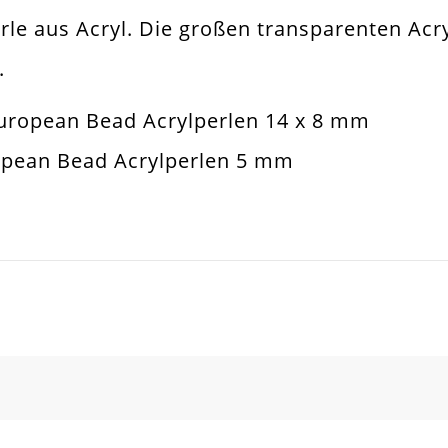
e aus Acryl. Die großen transparenten Acryl
nsparent
.
muckperle
uropean Bead Acrylperlen 14 x 8 mm
opean Beads
opean Bead Acrylperlen 5 mm
sketten. Armbänder. Ohrringe. Universell Ei
x8mm
m
SCHREIBEN SIE DEN ERSTEN KUNDENKOMMENTAR!
l
dell