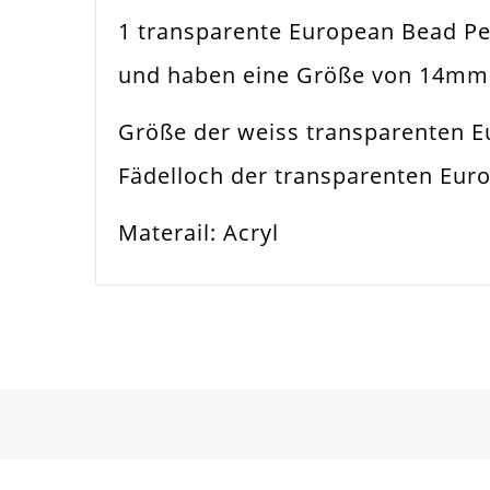
1 transparente European Bead Perl
Farbe
Tra
und haben eine Größe von 14mm
Funktion
Sch
Größe der weiss transparenten E
Spezifikation
Eur
Fädelloch der transparenten Eur
Verwendung
Hal
Materail: Acryl
Perlengröße
14
Fädelloch /
5m
Innendurchmesser
Material
Acry
Form / Motiv
Ron