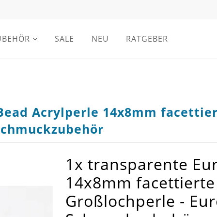
UBEHÖR
SALE
NEU
RATGEBER
Bead Acrylperle 14x8mm facettier
 Schmuckzubehör
1x transparente Eu
14x8mm facettierte
Großlochperle - Eu