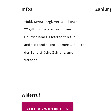
Ausführung
Gla
Infos
Zahlun
Menge
1 S
*inkl. MwSt. zzgl. Versandkosten
** gilt für Lieferungen innerh.
Zusatzinfo
Seh
Deutschlands. Lieferzeiten für
andere Länder entnehmen Sie bitte
der Schaltfläche Zahlung und
Versand
Widerruf
VERTRAG WIDERRUFEN