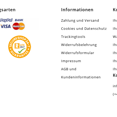
tt / Glänzend
gsarten
Informationen
K
tück
Zahlung und Versand
Ih
Cookies und Datenschutz
Ih
r Leicht An Gewicht
Trackingtools
W
Widerrufsbelehrung
Ih
Widerrufsformular
Ih
Impressum
Ih
AGB und
Ih
K
Kundeninformationen
in
(+