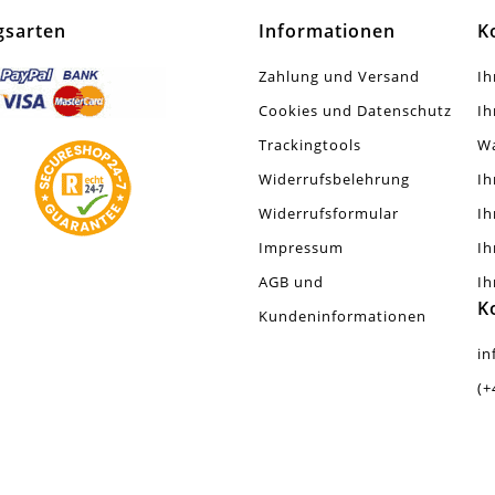
Stück
gsarten
Informationen
K
Zahlung und Versand
Ih
Cookies und Datenschutz
Ih
Trackingtools
W
Widerrufsbelehrung
Ih
Widerrufsformular
Ih
Impressum
Ih
AGB und
Ih
K
Kundeninformationen
in
(+