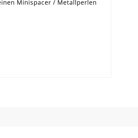
einen Minispacer / Metallperlen
nsetzbar