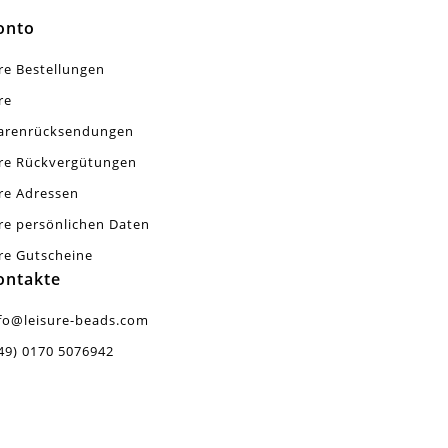
onto
re Bestellungen
re
arenrücksendungen
re Rückvergütungen
re Adressen
re persönlichen Daten
re Gutscheine
ontakte
fo@leisure-beads.com
49) 0170 5076942