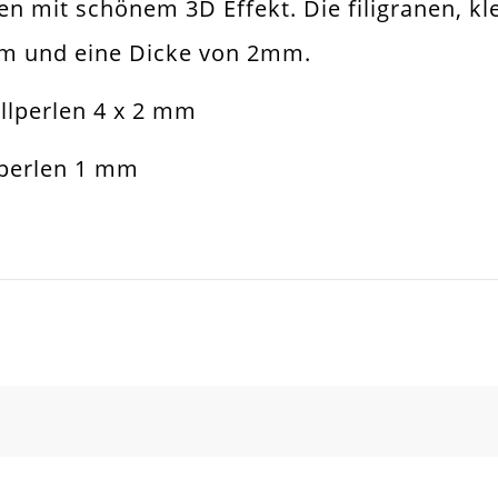
en mit schönem 3D Effekt. Die filigranen, kl
er
m und eine Dicke von 2mm.
muckperle
allperlen 4 x 2 mm
allperle Spacer
lperlen 1 mm
sketten. Armbänder. Ohrringe. Universell Ei
2mm
m
SCHREIBEN SIE DEN ERSTEN KUNDENKOMMENTAR!
all Legierung
d