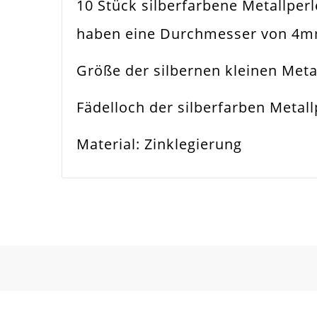
10 Stück silberfarbene Metallperl
Farbe
Silb
haben eine Durchmesser von 4m
Funktion
Sch
Größe der silbernen kleinen Met
Spezifikation
Met
Fädelloch der silberfarben Metal
Verwendung
Hal
Material: Zinklegierung
Perlengröße
4x
Fädelloch /
1m
Innendurchmesser
Material
Met
Form / Motiv
Run