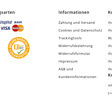
e
gsarten
Informationen
K
t
Zahlung und Versand
Ih
Cookies und Datenschutz
Ih
Stück
Trackingtools
W
allsmix
Widerrufsbelehrung
Ih
Widerrufsformular
Ih
Impressum
Ih
AGB und
Ih
K
Kundeninformationen
in
(+