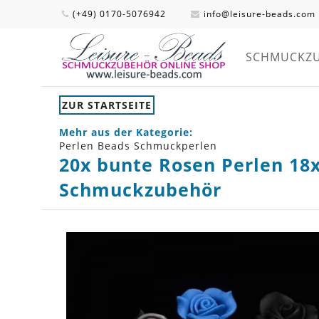
(+49) 0170-5076942
info@leisure-beads.com
SCHMUCKZ
ZUR STARTSEITE
Mehr aus der Kategorie:
Perlen Beads Schmuckperlen
20x bunte Rosen Perlen 18
Schmuckzubehör