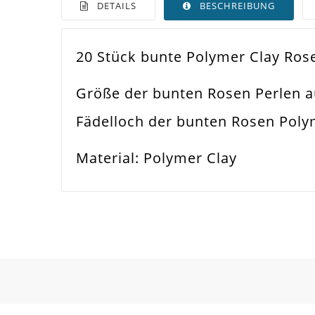
DETAILS
BESCHREIBUNG
20 Stück bunte Polymer Clay Ros
Farbe
Bun
Größe der bunten Rosen Perlen 
Funktion
Sch
Fädelloch der bunten Rosen Pol
Spezifikation
Pol
Material: Polymer Clay
Verwendung
Hal
Perlengröße
18
Fädelloch /
2m
Innendurchmesser
Material
Pol