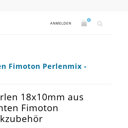
0
ANMELDEN
n Fimoton Perlenmix -
erlen 18x10mm aus
nten Fimoton
ckzubehör