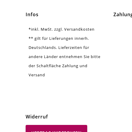
Form / Motiv
Ros
Infos
Zahlun
Ausführung
Mat
*inkl. MwSt. zzgl. Versandkosten
Menge
20 
** gilt für Lieferungen innerh.
Deutschlands. Lieferzeiten für
Zusatzinfo
Zuf
andere Länder entnehmen Sie bitte
der Schaltfläche Zahlung und
Versand
Widerruf