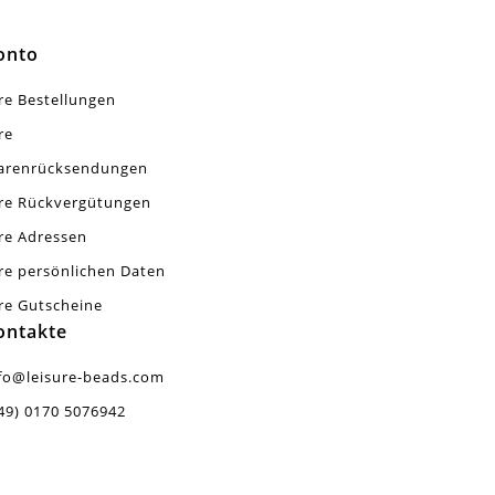
onto
re Bestellungen
re
arenrücksendungen
re Rückvergütungen
re Adressen
re persönlichen Daten
re Gutscheine
ontakte
fo@leisure-beads.com
49) 0170 5076942