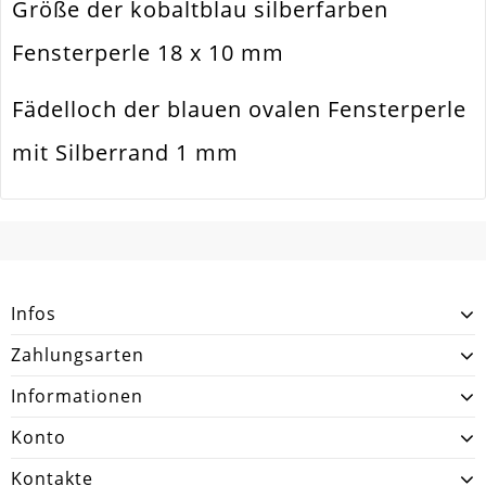
Größe der kobaltblau silberfarben
Menge
1 Stück
Fensterperle 18 x 10 mm
Fädelloch der blauen ovalen Fensterperle
mit Silberrand 1 mm
SCHREIBEN SIE DEN ERSTEN KUNDENKOMMENTAR!
Infos
Zahlungsarten
Informationen
Konto
Kontakte