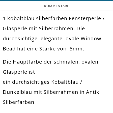
KOMMENTARE
1 kobaltblau silberfarben Fensterperle /
Farbe
Kobaltblau Mit Silber
Glasperle mit Silberrahmen. Die
Funktion
Schmuckperle
durchsichtige, elegante, ovale Window
Spezifikation
Fensterperle
Bead hat eine Stärke von 5mm.
Halsketten. Armbänder. Ohrringe.
Verwendung
Universell Einsetzbar
Die Hauptfarbe der schmalen, ovalen
Perlengröße
18x10x4mm
Glasperle ist
Fädelloch /
1mm
Innendurchmesser
ein durchsichtiges Kobaltblau /
Material
Glas
Dunkelblau mit Silberrahmen in Antik
Form / Motiv
Oval
Silberfarben
Ausführung
Mit Silberrand (electroplated)