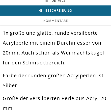
DETAILS
BESCHREIBUNG
KOMMENTARE
1x große und glatte, runde versilberte
Farbe
Silber
Acrylperle mit einem Durchmesser von
Funktion
Schmuckperle
20mm. Auch schön als Weihnachtskugel
Spezifikation
Acrylperle
für den Schmuckbereich.
Halsketten. Armbänder. Ohrringe.
Verwendung
Universell Einsetzbar
Farbe der runden großen Acrylperlen ist
Perlengröße
20mm
Silber
Fädelloch /
2.8mm
Innendurchmesser
Größe der versilberten Perle aus Acryl 20
Material
Acryl. Plattiert
mm
Form / Motiv
Rund