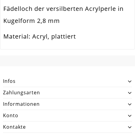
Fädelloch der versilberten Acrylperle in
Ausführung
Hochglanz
Kugelform 2,8 mm
Menge
1 Stück
Zusatzinfo
Sehr Leicht An Gewicht
Material: Acryl, plattiert
SCHREIBEN SIE DEN ERSTEN KUNDENKOMMENTAR!
Infos
Zahlungsarten
Informationen
Konto
Kontakte