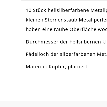
10 Stück hellsilberfarbene Metall
Farbe
Hell
kleinen Sternenstaub Metallperl
Funktion
Sch
haben eine rauhe Oberfläche wodu
Spezifikation
Sta
Durchmesser der hellsilbernen k
Verwendung
Hal
Fädelloch der silberfarbenen Me
Perlengröße
4m
Material: Kupfer, plattiert
Fädelloch /
1.
Innendurchmesser
Material
Kupf
Form / Motiv
Kug