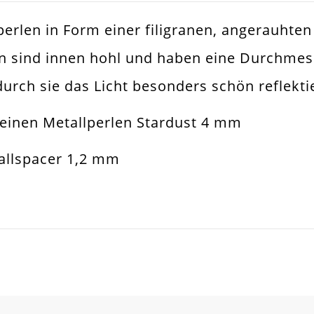
perlen in Form einer filigranen, angerauhten
silber
en sind innen hohl und haben eine Durchme
muckperle
rch sie das Licht besonders schön reflekti
rdust Perle
leinen Metallperlen Stardust 4 mm
sketten. Armbänder. Ohrringe. Universell Ei
tallspacer 1,2 mm
m
2mm
SCHREIBEN SIE DEN ERSTEN KUNDENKOMMENTAR!
er. Plattiert
el