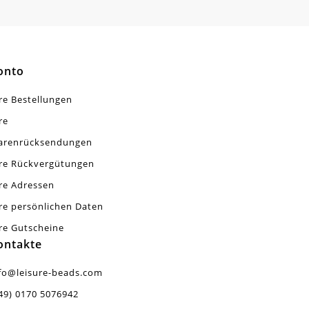
onto
re Bestellungen
re
arenrücksendungen
re Rückvergütungen
re Adressen
re persönlichen Daten
re Gutscheine
ontakte
fo@leisure-beads.com
49) 0170 5076942