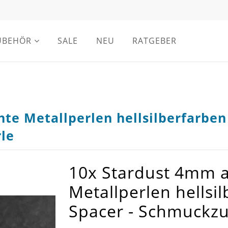
UBEHÖR
SALE
NEU
RATGEBER
e Metallperlen hellsilberfarben 
le
10x Stardust 4mm 
Metallperlen hellsi
Spacer - Schmuckzu