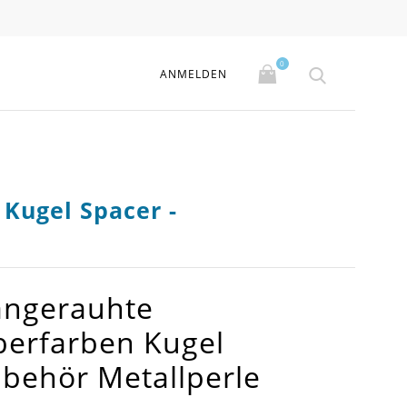
0
ANMELDEN
Kugel Spacer -
angerauhte
lberfarben Kugel
behör Metallperle