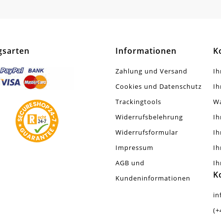
rauht. Plattiert
Stück
gsarten
Informationen
K
Zahlung und Versand
Ih
Cookies und Datenschutz
Ih
Trackingtools
W
Widerrufsbelehrung
Ih
Widerrufsformular
Ih
Impressum
Ih
AGB und
Ih
K
Kundeninformationen
in
(+