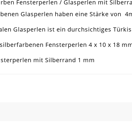
farben Fensterperlen / Glasperlen mit Silber
kis
farbenen Glasperlen haben eine Stärke von 
muckperle
len Glasperlen ist ein durchsichtiges Türkis
sterperle
silberfarbenen Fensterperlen 4 x 10 x 18 m
sketten. Armbänder. Ohrringe. Universell Ei
nsterperlen mit Silberrand 1 mm
10x4mm
m
SCHREIBEN SIE DEN ERSTEN KUNDENKOMMENTAR!
s
l