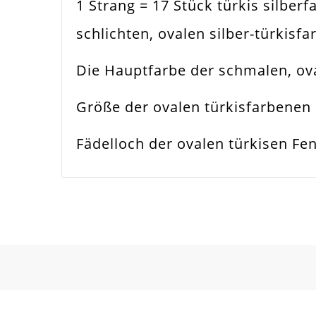
1 Strang = 17 Stück türkis silber
Farbe
Tür
schlichten, ovalen silber-türkis
Funktion
Sch
Die Hauptfarbe der schmalen, ova
Spezifikation
Fen
Größe der ovalen türkisfarbenen 
Verwendung
Hal
Fädelloch der ovalen türkisen Fe
Perlengröße
18x
Fädelloch /
1m
Innendurchmesser
Material
Gla
Form / Motiv
Ova