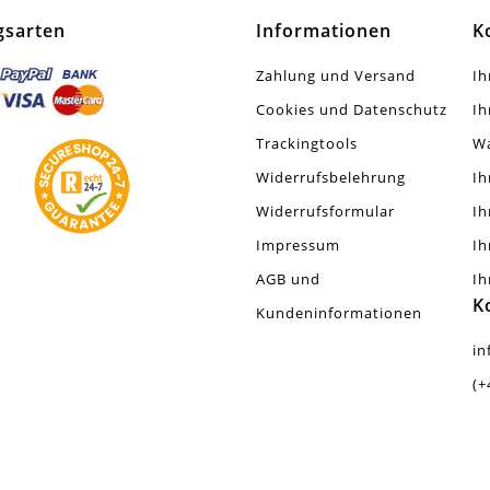
Silberrand (electroplated)
gsarten
Informationen
K
Stück
Zahlung und Versand
Ih
Cookies und Datenschutz
Ih
Trackingtools
W
Widerrufsbelehrung
Ih
Widerrufsformular
Ih
Impressum
Ih
AGB und
Ih
K
Kundeninformationen
in
(+