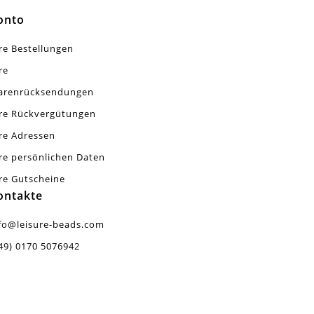
onto
re Bestellungen
re
arenrücksendungen
re Rückvergütungen
re Adressen
re persönlichen Daten
re Gutscheine
ontakte
fo@leisure-beads.com
49) 0170 5076942