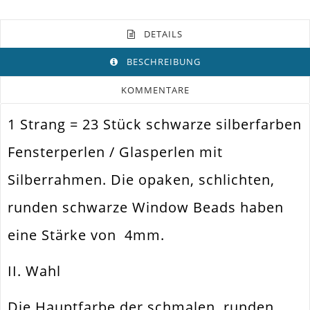
DETAILS
BESCHREIBUNG
KOMMENTARE
1 Strang = 23 Stück schwarze silberfarben
Farbe
Schwarz. Silber
Fensterperlen / Glasperlen mit
Funktion
Schmuckperle
Silberrahmen. Die opaken, schlichten,
Spezifikation
Fensterperle
runden schwarze Window Beads haben
Halsketten. Armbänder. Ohrringe.
Verwendung
Universell Einsetzbar
eine Stärke von 4mm.
Perlengröße
14x4mm
II. Wahl
Fädelloch /
1mm
Innendurchmesser
Die Hauptfarbe der schmalen, runden
Material
Glas