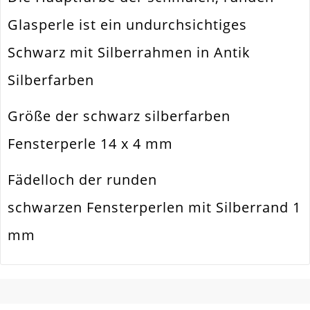
Glasperle ist ein undurchsichtiges
Form / Motiv
Rund
Schwarz mit Silberrahmen in Antik
Ausführung
Mit Silberrand (electroplated)
Silberfarben
Menge
23 Stück
Hinweis
II. Wahl
Größe der schwarz silberfarben
Fensterperle 14 x 4 mm
Fädelloch der runden
schwarzen Fensterperlen mit Silberrand 1
mm
SCHREIBEN SIE DEN ERSTEN KUNDENKOMMENTAR!