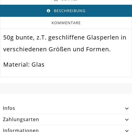
BESCHREIBUNG
KOMMENTARE
50g bunte, z.T. geschliffene Glasperlen in
Farbe
Bunter Mix / Mehrfarbig
verschiedenen Größen und Formen.
Funktion
Schmuckperle
Spezifikation
Geschliffene Glasperle
Material: Glas
Halsketten. Armbänder. Ohrringe.
Verwendung
Universell Einsetzbar
SCHREIBEN SIE DEN ERSTEN KUNDENKOMMENTAR!
Perlengröße
Diverse Größen
Fädelloch /
1mm
Innendurchmesser
Infos
Material
Glas
Zahlungsarten
Form / Motiv
Diverse Formen
Informationen