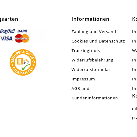
tt / Glänzend
gsarten
Informationen
K
Stück
Zahlung und Versand
Ih
Cookies und Datenschutz
Ih
r Leicht An Gewicht
Trackingtools
W
Widerrufsbelehrung
Ih
Widerrufsformular
Ih
Impressum
Ih
AGB und
Ih
K
Kundeninformationen
in
(+