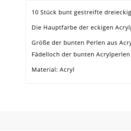
10 Stück bunt gestreifte dreiec
Farbe
Bun
Die Hauptfarbe der eckigen Acrylp
Funktion
Sch
Größe der bunten Perlen aus Acry
Spezifikation
Acr
Fädelloch der bunten Acrylperle
Verwendung
Hal
Material: Acryl
Perlengröße
14x
Fädelloch /
1.
Innendurchmesser
Material
Acry
Form / Motiv
Pri