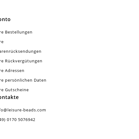
onto
re Bestellungen
re
arenrücksendungen
re Rückvergütungen
re Adressen
re persönlichen Daten
re Gutscheine
ontakte
fo@leisure-beads.com
49) 0170 5076942