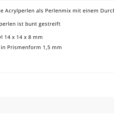
kige Acrylperlen als Perlenmix mit einem Du
ter Mix / Mehrfarbig
erlen ist bunt gestreift
muckperle
l 14 x 14 x 8 mm
ylperle
n in Prismenform 1,5 mm
sketten. Armbänder. Ohrringe. Universell Ei
14x8mm
5mm
SCHREIBEN SIE DEN ERSTEN KUNDENKOMMENTAR!
l
sma