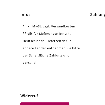
Ausführung
Gla
Infos
Zahlun
Menge
10 
*inkl. MwSt. zzgl. Versandkosten
Zusatzinfo
Seh
** gilt für Lieferungen innerh.
Deutschlands. Lieferzeiten für
andere Länder entnehmen Sie bitte
der Schaltfläche Zahlung und
Versand
Widerruf