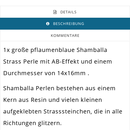
DETAILS
BESCHREIBUNG
KOMMENTARE
1x große pflaumenblaue Shamballa
Farbe
Blau
Strass Perle mit AB-Effekt und einem
Funktion
Schmuckperle
Durchmesser von 14x16mm .
Spezifikation
Shamballa Strassperle
Halsketten. Armbänder. Ohrringe.
Shamballa Perlen bestehen aus einem
Verwendung
Universell Einsetzbar
Kern aus Resin und vielen kleinen
Perlengröße
14x16mm
aufgeklebten Strasssteinchen, die in alle
Fädelloch /
1.5mm
Innendurchmesser
Richtungen glitzern.
Material
Acryl