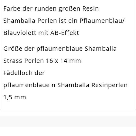
Farbe der runden großen Resin
Form / Motiv
Rund
Shamballa Perlen ist ein Pflaumenblau/
Ausführung
Mit AB-Effekt
Blauviolett mit AB-Effekt
Menge
1 Stück
Größe der pflaumenblaue Shamballa
Strass Perlen 16 x 14 mm
Fädelloch der
pflaumenblaue n Shamballa Resinperlen
1,5 mm
SCHREIBEN SIE DEN ERSTEN KUNDENKOMMENTAR!