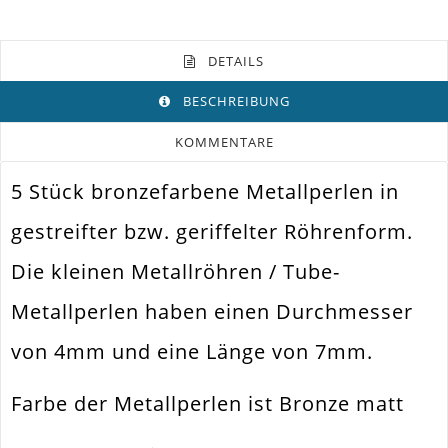
DETAILS
BESCHREIBUNG
KOMMENTARE
5 Stück bronzefarbene Metallperlen in
Farbe
Bronze
gestreifter bzw. geriffelter Röhrenform.
Funktion
Schmuckperle
Die kleinen Metallröhren / Tube-
Spezifikation
Metallperle Spacer
Metallperlen haben einen Durchmesser
Ketten Herstellen.
Verwendung
Ohrhänger
von 4mm und eine Länge von 7mm.
Perlengröße
7x4mm
Farbe der Metallperlen ist Bronze matt
Fädelloch /
1mm
Innendurchmesser