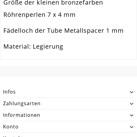
Größe der kleinen bronzefarben
Material
Metall Legierung
Röhrenperlen 7 x 4 mm
Form / Motiv
Zylinder. Tube
Ausführung
Matt
Fädelloch der Tube Metallspacer 1 mm
Menge
5 Stück
Material: Legierung
SCHREIBEN SIE DEN ERSTEN KUNDENKOMMENTAR!
Infos
Zahlungsarten
Informationen
Konto