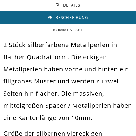
DETAILS
BESCHREIBUNG
KOMMENTARE
2 Stück silberfarbene Metallperlen in
Farbe
Silber
flacher Quadratform. Die eckigen
Funktion
Schmuckperle
Metallperlen haben vorne und hinten ein
Spezifikation
Metallperle Spacer
filigranes Muster und werden zu zwei
Halsketten. Armbänder. Ohrringe.
Verwendung
Universell Einsetzbar
Seiten hin flacher. Die massiven,
Perlengröße
10x10x3mm
mittelgroßen Spacer / Metallperlen haben
Fädelloch /
2mm
Innendurchmesser
eine Kantenlänge von 10mm.
Material
Metall Legierung
Größe der silbernen viereckigen