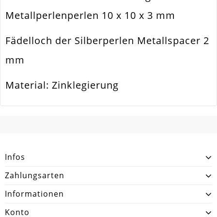
Form / Motiv
Quadrat
Metallperlenperlen 10 x 10 x 3 mm
Ausführung
Vertiefungen Geschwärzt
Fädelloch der Silberperlen Metallspacer 2
Menge
2 Stück
mm
Material: Zinklegierung
SCHREIBEN SIE DEN ERSTEN KUNDENKOMMENTAR!
Infos
Zahlungsarten
Informationen
Konto