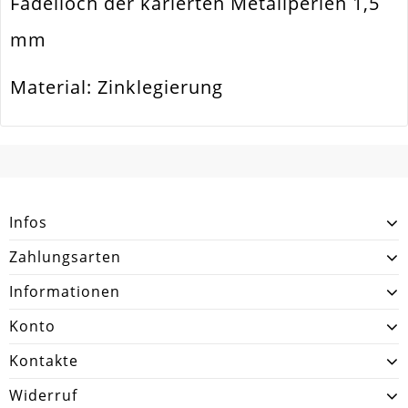
Fädelloch der karierten Metallperlen 1,5
Form / Motiv
Zylinder. Tube
mm
Ausführung
Glatt. Geschwärzt
Menge
2 Stück
Material: Zinklegierung
SCHREIBEN SIE DEN ERSTEN KUNDENKOMMENTAR!
Infos
Zahlungsarten
Informationen
Konto
Kontakte
Widerruf