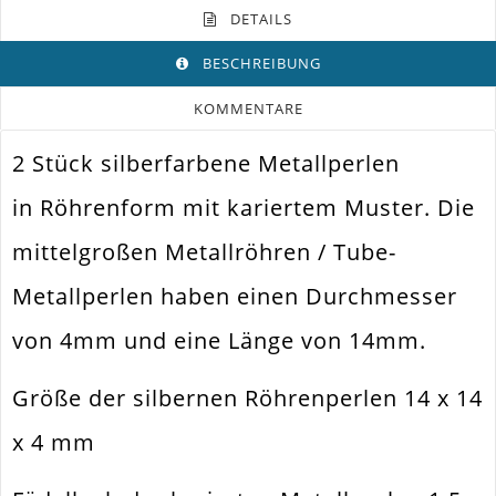
DETAILS
BESCHREIBUNG
KOMMENTARE
2 Stück silberfarbene Metallperlen
Farbe
Silber
in Röhrenform mit kariertem Muster. Die
Funktion
Schmuckperle
mittelgroßen Metallröhren / Tube-
Spezifikation
Metallperle Spacer
Metallperlen haben einen Durchmesser
Halsketten. Armbänder. Ohrringe.
Verwendung
Universell Einsetzbar
von 4mm und eine Länge von 14mm.
Perlengröße
14x14x4mm
Größe der silbernen Röhrenperlen 14 x 14
Fädelloch /
1.5mm
Innendurchmesser
x 4 mm
Material
Metall Legierung