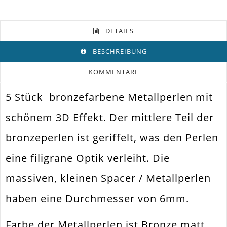
DETAILS
BESCHREIBUNG
KOMMENTARE
5 Stück bronzefarbene Metallperlen mit
Farbe
Bronze
schönem 3D Effekt. Der mittlere Teil der
Funktion
Schmuckperle
bronzeperlen ist geriffelt, was den Perlen
Spezifikation
Metallperle Spacer
eine filigrane Optik verleiht. Die
Halsketten. Armbänder. Ohrringe.
Verwendung
Universell Einsetzbar
massiven, kleinen Spacer / Metallperlen
Perlengröße
6x5mm
haben eine Durchmesser von 6mm.
Fädelloch /
1.2mm
Innendurchmesser
Farbe der Metallperlen ist Bronze matt