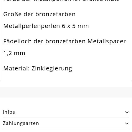
Material
Metall Legierung
Größe der bronzefarben
Form / Motiv
Rund
Metallperlenperlen 6 x 5 mm
Ausführung
Matt
Menge
5 Stück
Fädelloch der bronzefarben Metallspacer
1,2 mm
Material: Zinklegierung
SCHREIBEN SIE DEN ERSTEN KUNDENKOMMENTAR!
Infos
Zahlungsarten