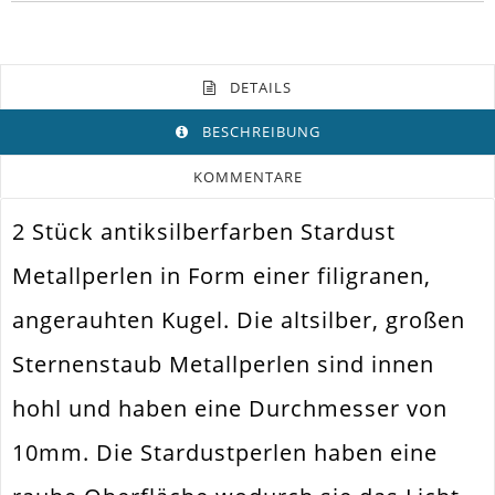
DETAILS
BESCHREIBUNG
KOMMENTARE
2 Stück antiksilberfarben Stardust
Farbe
Gunmetal
Metallperlen in Form einer filigranen,
Funktion
Schmuckperle
angerauhten Kugel. Die altsilber, großen
Spezifikation
Stardust Perle
Sternenstaub Metallperlen sind innen
Halsketten. Armbänder. Ohrringe.
Verwendung
Universell Einsetzbar
hohl und haben eine Durchmesser von
Perlengröße
10mm
10mm. Die Stardustperlen haben eine
Fädelloch /
2mm
Innendurchmesser