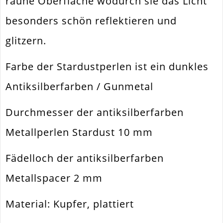
rauhe Oberfläche wodurch sie das Licht
Material
Kupfer. Plattiert
besonders schön reflektieren und
Form / Motiv
Kugel
glitzern.
Ausführung
Angerauht. Plattiert
Farbe der Stardustperlen ist ein dunkles
Menge
2 Stück
Antiksilberfarben / Gunmetal
Durchmesser der antiksilberfarben
Metallperlen Stardust 10 mm
Fädelloch der antiksilberfarben
Metallspacer 2 mm
Material: Kupfer, plattiert