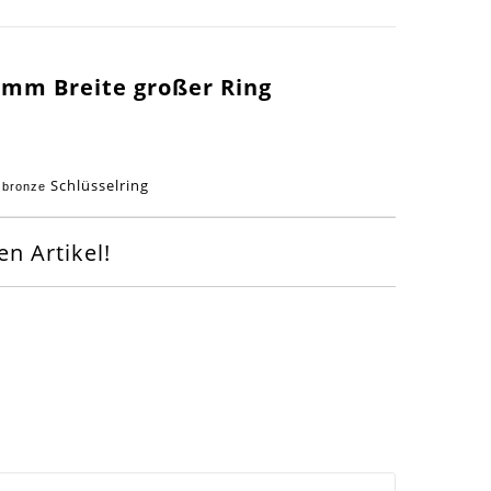
2mm Breite großer Ring
n
Schlüsselring
bronze
n Artikel!