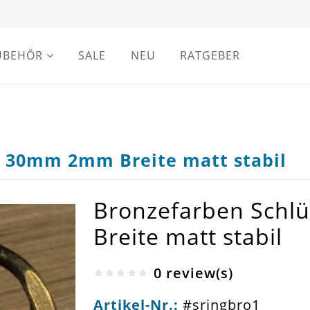
UBEHÖR
SALE
NEU
RATGEBER
g 30mm 2mm Breite matt stabil
Bronzefarben Schl
Breite matt stabil
0 review(s)
Artikel-Nr.:
#sringbro1