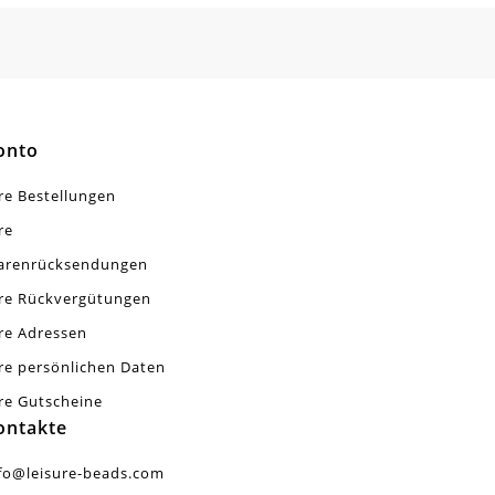
onto
re Bestellungen
re
arenrücksendungen
re Rückvergütungen
re Adressen
re persönlichen Daten
re Gutscheine
ontakte
fo@leisure-beads.com