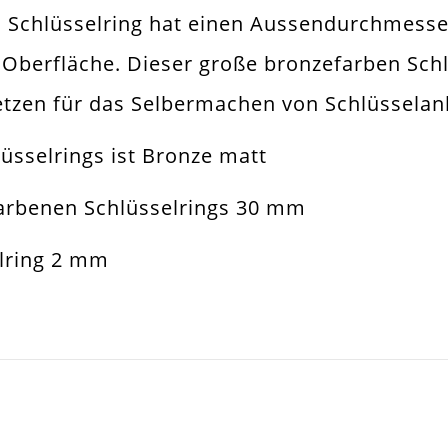
n Schlüsselring hat einen Aussendurchmess
nze
Oberfläche. Dieser große bronzefarben Schlüs
ering. Spaltring
setzen für das Selbermachen von Schlüssela
lüsselring
üsselrings ist Bronze matt
lüsselanhänger / Taschenanhänger
rbenen Schlüsselrings 30 mm
mm
elring 2 mm
x2mm
all Legierung
d
SCHREIBEN SIE DEN ERSTEN KUNDENKOMMENTAR!
t