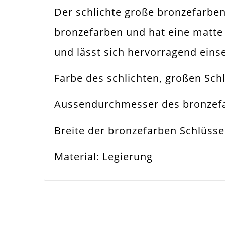
Der schlichte große bronzefarbe
Farbe
Bro
bronzefarben und hat eine matte 
Funktion
Bind
und lässt sich hervorragend ein
Spezifikation
Sch
Farbe des schlichten, großen Schl
Verwendung
Sch
Aussendurchmesser des bronzefa
Durchmesser Außen
30
Breite der bronzefarben Schlüss
Größe Außen
30
Material: Legierung
Material
Met
Form / Motiv
Run
Ausführung
Mat