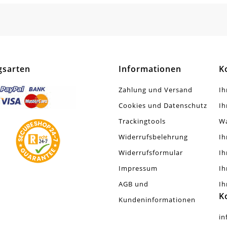
tück
gsarten
Informationen
K
Zahlung und Versand
Ih
Cookies und Datenschutz
Ih
Trackingtools
W
Widerrufsbelehrung
Ih
Widerrufsformular
Ih
Impressum
Ih
AGB und
Ih
K
Kundeninformationen
in