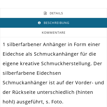
DETAILS
BESCHREIBUNG
KOMMENTARE
1 silberfarbener Anhänger in Form einer
Farbe
Silber
Eidechse als Schmuckanhänger für die
Funktion
Anhänger
eigene kreative Schmuckherstellung. Der
Spezifikation
Schmuckanhänger
silberfarbene Eidechsen
Ketten. Ohrringe. Charm.
Verwendung
Dangle
Schmuckanhänger ist auf der Vorder- und
Größe Außen
30x14x3mm
der Rückseite unterschiedlich (hinten
Fädelloch /
1.5mm
Innendurchmesser
hohl) ausgeführt, s. Foto.