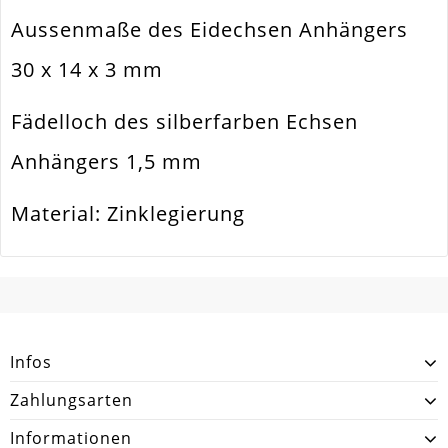
Material
Metall Legierung
Aussenmaße des Eidechsen Anhängers
Form / Motiv
Eidechse
30 x 14 x 3 mm
Ausführung
Vertiefungen Geschwärzt
Fädelloch des silberfarben Echsen
Menge
1 Stück
Anhängers 1,5 mm
Material: Zinklegierung
SCHREIBEN SIE DEN ERSTEN KUNDENKOMMENTAR!
Infos
Zahlungsarten
Informationen