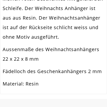
Schleife. Der Weihnachts Anhänger ist
Spezifikation
Schmuckanhänger
aus aus Resin. Der Weihnachtsanhänger
Halsketten. Armbänder. Ohrringe.
Verwendung
Universell Einsetzbar
ist auf der Rückseite schlicht weiss und
Größe Außen
22x22x8mm
ohne Motiv ausgeführt.
Fädelloch /
2mm
Innendurchmesser
Aussenmaße des Weihnachtsanhängers
Material
Metall Und Resin
22 x 22 x 8 mm
Form / Motiv
Geschenk
Fädelloch des Geschenkanhängers 2 mm
Ausführung
Bemalt
Menge
1 Stück
Material: Resin
SCHREIBEN SIE DEN ERSTEN KUNDENKOMMENTAR!