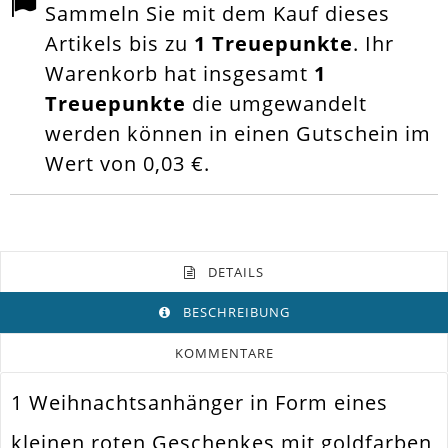
Sammeln Sie mit dem Kauf dieses
Artikels bis zu
1
Treuepunkte
. Ihr
Warenkorb hat insgesamt
1
Treuepunkte
die umgewandelt
werden können in einen Gutschein im
Wert von
0,03 €
.
DETAILS
BESCHREIBUNG
KOMMENTARE
1 Weihnachtsanhänger in Form eines
Farbe
Rot
kleinen roten Geschenkes mit goldfarben
Funktion
Anhänger