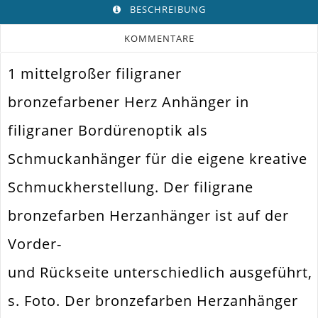
BESCHREIBUNG
KOMMENTARE
1 mittelgroßer filigraner
Farbe
Bronze
bronzefarbener Herz Anhänger in
Funktion
Anhänger
filigraner Bordürenoptik als
Spezifikation
Schmuckanhänger
Schmuckanhänger für die eigene kreative
Halsketten. Armbänder. Ohrringe.
Verwendung
Universell Einsetzbar
Schmuckherstellung. Der filigrane
Größe Außen
31x31x6mm
bronzefarben Herzanhänger ist auf der
Fädelloch /
2.5mm
Innendurchmesser
Vorder-
Material
Metall Legierung
und Rückseite unterschiedlich ausgeführt,
Form / Motiv
Herz
s. Foto. Der bronzefarben Herzanhänger