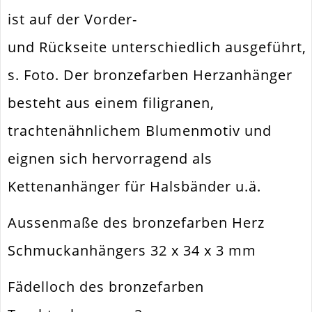
Größe Außen
32x34x3mm
ist auf der Vorder-
Fädelloch /
2mm
Innendurchmesser
und Rückseite unterschiedlich ausgeführt,
Material
Metall Legierung
s. Foto. Der bronzefarben Herzanhänger
Form / Motiv
Herz
besteht aus einem filigranen,
Ausführung
Matt
trachtenähnlichem Blumenmotiv und
Menge
1 Stück
eignen sich hervorragend als
Kettenanhänger für Halsbänder u.ä.
Aussenmaße des bronzefarben Herz
Schmuckanhängers 32 x 34 x 3 mm
Fädelloch des bronzefarben