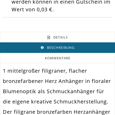
werden können in einen Gutschein im
Wert von
0,03 €
.
DETAILS
BESCHREIBUNG
KOMMENTARE
1 mittelgroßer filigraner, flacher
Farbe
Bronze
bronzefarbener Herz Anhänger in floraler
Funktion
Anhänger
Blumenoptik als Schmuckanhänger für
Spezifikation
Schmuckanhänger
die eigene kreative Schmuckherstellung.
Halsketten. Armbänder. Ohrringe.
Verwendung
Universell Einsetzbar
Der filigrane bronzefarben Herzanhänger