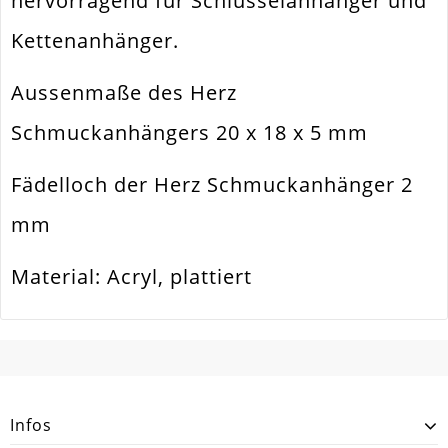
hervorragend für Schlüsselanhänger und
Menge
2 Stück
Kettenanhänger.
Zusatzinfo
Sehr Leicht An Gewicht
Aussenmaße des Herz
Schmuckanhängers 20 x 18 x 5 mm
Fädelloch der Herz Schmuckanhänger 2
mm
Material: Acryl, plattiert
SCHREIBEN SIE DEN ERSTEN KUNDENKOMMENTAR!
Infos