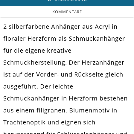
KOMMENTARE
2 silberfarbene Anhänger aus Acryl in
Farbe
Silber
floraler Herzform als Schmuckanhänger
Funktion
Anhänger
für die eigene kreative
Spezifikation
Schmuckanhänger
Schmuckherstellung. Der Herzanhänger
Ketten. Ohrringe. Charm.
Verwendung
Dangle
ist auf der Vorder- und Rückseite gleich
Größe Außen
20x18x5mm
ausgeführt. Der leichte
Fädelloch /
2mm
Innendurchmesser
Schmuckanhänger in Herzform bestehen
Material
Acryl. Plattiert
aus einem filigranen, Blumenmotiv in
Form / Motiv
Herz
Trachtenoptik und eignen sich
Ausführung
Vertiefungen Geschwärzt