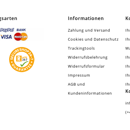
t
gsarten
Informationen
K
tück
Zahlung und Versand
Ih
r Leicht An Gewicht
Cookies und Datenschutz
Ih
Trackingtools
W
Widerrufsbelehrung
Ih
Widerrufsformular
Ih
Impressum
Ih
AGB und
Ih
K
Kundeninformationen
in
(+