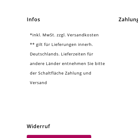
Ausführung
Mat
Infos
Zahlun
Menge
1 S
*inkl. MwSt. zzgl. Versandkosten
Zusatzinfo
Seh
** gilt für Lieferungen innerh.
Deutschlands. Lieferzeiten für
andere Länder entnehmen Sie bitte
der Schaltfläche Zahlung und
Versand
Widerruf