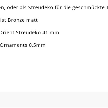
, oder als Streudeko für die geschmückte T
änger. Schmuckverbinder. Streudeko
ist Bronze matt
muckanhänger
Orient Streudeko 41 mm
muckverbinder. Tischdeko. Anhänger
n Ornaments 0,5mm
mm
ers
5mm
SCHREIBEN SIE DEN ERSTEN KUNDENKOMMENTAR!
all Legierung
d