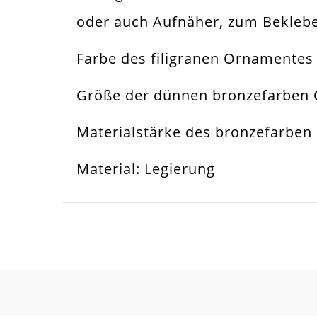
oder auch Aufnäher, zum Bekleben
Funktion
Anh
Farbe des filigranen Ornamentes 
Spezifikation
Sch
Größe der dünnen bronzefarben 
Verwendung
Sch
Materialstärke des bronzefarbe
Durchmesser Außen
41
Material: Legierung
Fädelloch /
Div
Innendurchmesser
Materialstärke
0.
Material
Met
Form / Motiv
Run