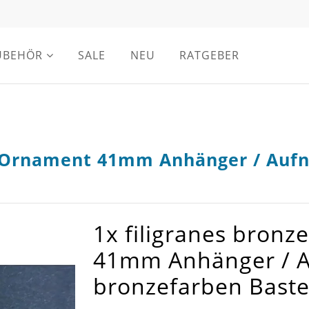
UBEHÖR
SALE
NEU
RATGEBER
n Ornament 41mm Anhänger / Aufn
1x filigranes bron
41mm Anhänger / A
bronzefarben Baste