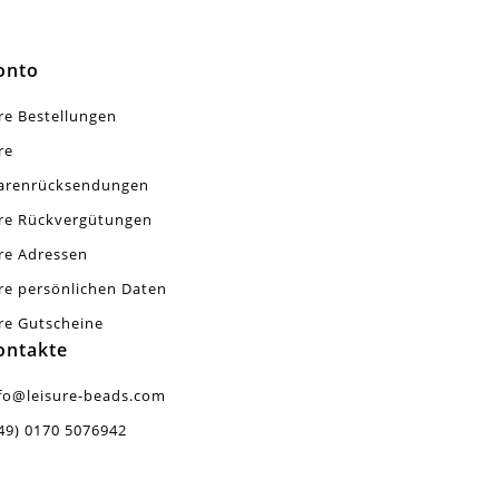
onto
re Bestellungen
re
arenrücksendungen
re Rückvergütungen
re Adressen
re persönlichen Daten
re Gutscheine
ontakte
fo@leisure-beads.com
49) 0170 5076942