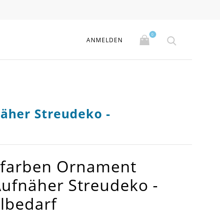
0
ANMELDEN
äher Streudeko -
zefarben Ornament
ufnäher Streudeko -
lbedarf