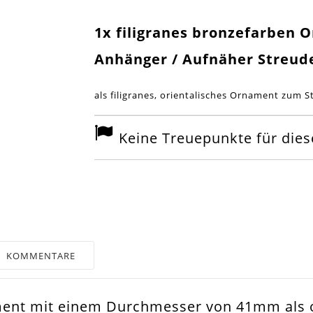
1x filigranes bronzefarben 
Anhänger / Aufnäher Streud
als filigranes, orientalisches Ornament zum 
Keine Treuepunkte für diese
KOMMENTARE
ment mit einem Durchmesser von 41mm als o
nze