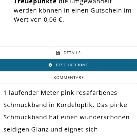
Treuepunkte
die umgewandelt
werden können in einen Gutschein im
Wert von
0,06 €
.
DETAILS
BESCHREIBUNG
KOMMENTARE
1 laufender Meter pink rosafarbenes
Farbe
Pink Bis Fuchsia
Schmuckband in Kordeloptik. Das pinke
Funktion
Schmuckband
Schmuckband hat einen wunderschönen
Durchmesser Außen
6mm
seidigen Glanz und eignet sich
Material
Synthetik