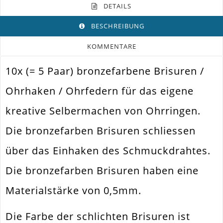
DETAILS
BESCHREIBUNG
KOMMENTARE
10x (= 5 Paar) bronzefarbene Brisuren /
Farbe
Bronze
Ohrhaken / Ohrfedern für das eigene
Funktion
Ohrring
kreative Selbermachen von Ohrringen.
Spezifikation
Brisur / Klappbrisur
Die bronzefarben Brisuren schliessen
Verwendung
Ohrhänger
über das Einhaken des Schmuckdrahtes.
Größe Außen
11x24mm
Die bronzefarben Brisuren haben eine
Materialstärke
0.7mm
Materialstärke von 0,5mm.
Material
Metall Legierung
Form / Motiv
Klassisch
Die Farbe der schlichten Brisuren ist