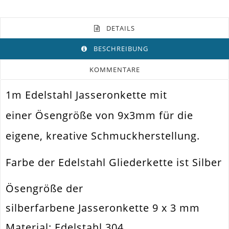
DETAILS
BESCHREIBUNG
KOMMENTARE
1m Edelstahl Jasseronkette mit
Farbe
Silber
einer Ösengröße von 9x3mm für die
Funktion
Schmuck Kette
eigene, kreative Schmuckherstellung.
Spezifikation
Jasseronkette
Halsband. Armband. Schlüsselanhänger.
Farbe der Edelstahl Gliederkette ist Silber
Verwendung
Taschenanhänger
Größe Außen
9x3mm
Ösengröße der
Breite
9mm
silberfarbene Jasseronkette 9 x 3 mm
Materialstärke
3mm
Material: Edelstahl 304