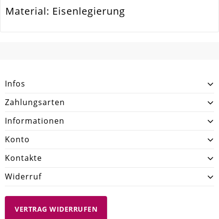
Material: Eisenlegierung
Form / Motiv
Oval
Ausführung
Matt
SCHREIBEN SIE DEN ERSTEN KUNDENKOMMENTAR!
Menge
1 Stück
Gesamtlänge [Meter]
1
Infos
Zahlungsarten
Informationen
Konto
Kontakte
Widerruf
VERTRAG WIDERRUFEN