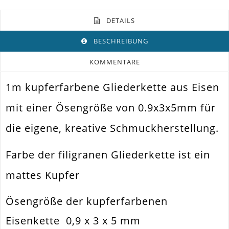
DETAILS
BESCHREIBUNG
KOMMENTARE
1m kupferfarbene Gliederkette aus Eisen
Farbe
Kupfer
mit einer Ösengröße von 0.9x3x5mm für
Funktion
Schmuck Kette
die eigene, kreative Schmuckherstellung.
Spezifikation
Gliederkette
Verwendung
Ketten Herstellen. Ohrhänger
Farbe der filigranen Gliederkette ist ein
Größe Außen
3x5mm
mattes Kupfer
Breite
3mm
Ösengröße der kupferfarbenen
Materialstärke
0.9mm
Eisenkette 0,9 x 3 x 5 mm
Material
Metall Legierung