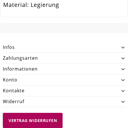
Menge
1 Stück
Material: Legierung
Unterschiedliche Gliedergröße. Sehr
Zusatzinfo
Filigran
SCHREIBEN SIE DEN ERSTEN KUNDENKOMMENTAR!
Gesamtlänge
1
[Meter]
Infos
Zahlungsarten
Informationen
Konto
Kontakte
Widerruf
VERTRAG WIDERRUFEN