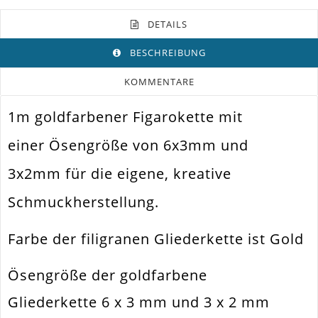
DETAILS
BESCHREIBUNG
KOMMENTARE
1m goldfarbener Figarokette mit
Farbe
Gold
einer Ösengröße von 6x3mm und
Funktion
Schmuck Kette
3x2mm für die eigene, kreative
Spezifikation
Figarokette
Schmuckherstellung.
Halsketten. Armbänder. Ohrringe.
Verwendung
Universell Einsetzbar
Farbe der filigranen Gliederkette ist Gold
Größe Außen
6x3mm Und 3x2mm
Material
Metall Legierung
Ösengröße der goldfarbene
Ausführung
Glatt / Glänzend
Gliederkette 6 x 3 mm und 3 x 2 mm