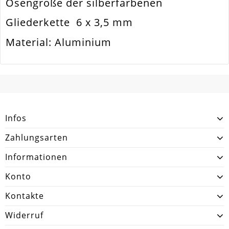
Ösengröße der silberfarbenen
Zusatzinfo
Sehr Leicht An Gewicht
Gliederkette 6 x 3,5 mm
Gesamtlänge [Meter]
1
Material: Aluminium
SCHREIBEN SIE DEN ERSTEN KUNDENKOMMENTAR!
Infos
Zahlungsarten
Informationen
Konto
Kontakte
Widerruf