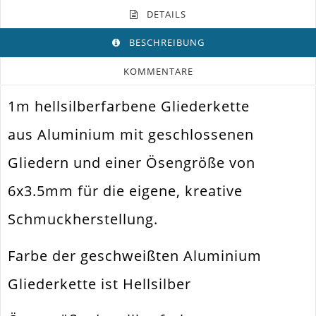
DETAILS
BESCHREIBUNG
KOMMENTARE
1m hellsilberfarbene Gliederkette
Farbe
Hellsilber
aus Aluminium mit geschlossenen
Funktion
Schmuck Kette
Gliedern und einer Ösengröße von
Spezifikation
Gliederkette
6x3.5mm für die eigene, kreative
Verwendung
Ketten Herstellen. Ohrhänger
Schmuckherstellung.
Größe Außen
6x3.5mm
Material
Aluminium
Farbe der geschweißten Aluminium
Ausführung
Glatt / Glänzend
Gliederkette ist Hellsilber
Menge
1 Stück