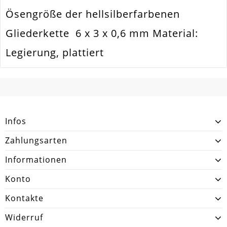
Material
Metall Legierung
Ösengröße der hellsilberfarbenen
Ausführung
Glatt / Glänzend
Gliederkette 6 x 3 x 0,6 mm Material:
Menge
1 Stück
Legierung, plattiert
SCHREIBEN SIE DEN ERSTEN KUNDENKOMMENTAR!
Infos
Zahlungsarten
Informationen
Konto
Kontakte
Widerruf