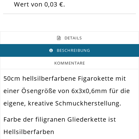
Wert von
0,03 €
.
DETAILS
BESCHREIBUNG
KOMMENTARE
50cm hellsilberfarbene Figarokette mit
Farbe
Hellsilber
einer Ösengröße von 6x3x0,6mm für die
Funktion
Schmuck Kette
eigene, kreative Schmuckherstellung.
Spezifikation
Figarokette
Verwendung
Ketten Herstellen. Ohrhänger
Farbe der filigranen Gliederkette ist
Größe Außen
6x3mm
Hellsilberfarben