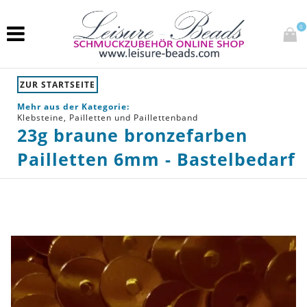
0
ZUR STARTSEITE
Mehr aus der Kategorie:
Klebsteine, Pailletten und Paillettenband
23g braune bronzefarben
Pailletten 6mm - Bastelbedarf