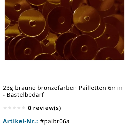
23g braune bronzefarben Pailletten 6mm
- Bastelbedarf
0 review(s)
Artikel-Nr.:
#paibr06a