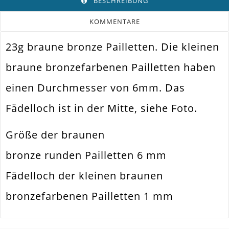
BESCHREIBUNG
KOMMENTARE
23g braune bronze Pailletten. Die kleinen
Farbe
Bronze
braune bronzefarbenen Pailletten haben
Funktion
Verzieren Von Gegenständen
einen Durchmesser von 6mm. Das
Spezifikation
Pailletten
Fädelloch ist in der Mitte, siehe Foto.
Textilien Besticken. Schmuck
Verwendung
Basteln
Größe der braunen
Durchmesser Außen
6mm
bronze runden Pailletten 6 mm
Fädelloch /
1mm
Innendurchmesser
Fädelloch der kleinen braunen
Material
Kunststoff
bronzefarbenen Pailletten 1 mm
Form / Motiv
Rund
Ausführung
Glatt / Glänzend