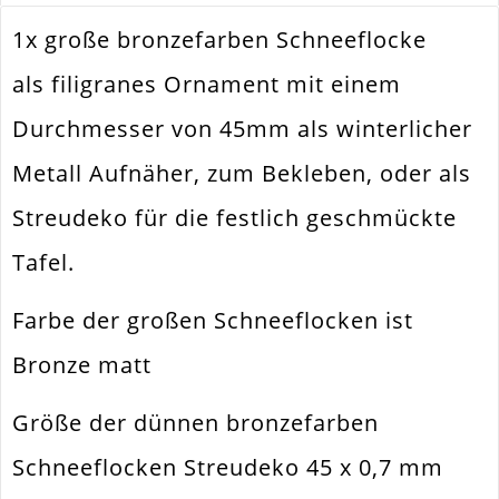
1x große bronzefarben Schneeflocke
Farbe
Bronze
als filigranes Ornament mit einem
Anhänger. Schmuckverbinder.
Funktion
Streudeko
Durchmesser von 45mm als winterlicher
Durchmesser
45mm
Außen
Metall Aufnäher, zum Bekleben, oder als
Materialstärke
0.7mm
Streudeko für die festlich geschmückte
Material
Metall Legierung
Tafel.
Form / Motiv
Schneeflocke
Farbe der großen Schneeflocken ist
Ausführung
Matt
Bronze matt
Menge
1 Stück
Größe der dünnen bronzefarben
Zusatzinfo
Sehr Filigran Und Leicht
Schneeflocken Streudeko 45 x 0,7 mm