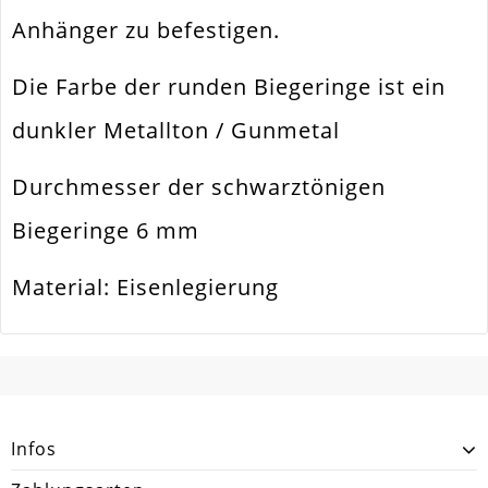
Material
Eisen / Eisenlegierung
Anhänger zu befestigen.
Form / Motiv
Rund
Die Farbe der runden Biegeringe ist ein
Ausführung
Glatt / Glänzend
dunkler Metallton / Gunmetal
Menge
50 Stück
Durchmesser der schwarztönigen
Zusatzinfo
Wird Im Döschen Geliefert
Biegeringe 6 mm
Material: Eisenlegierung
SCHREIBEN SIE DEN ERSTEN KUNDENKOMMENTAR!
Infos