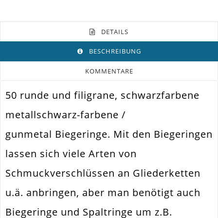
DETAILS
BESCHREIBUNG
KOMMENTARE
50 runde und filigrane, schwarzfarbene
Farbe
Gunmetal
metallschwarz-farbene /
Funktion
Bindering
gunmetal Biegeringe. Mit den Biegeringen
Spezifikation
Biegeringe Offen
lassen sich viele Arten von
Befestigen Von Schmuckteilen /
Verwendung
Wechsel
Schmuckverschlüssen an Gliederketten
Durchmesser
6mm
Außen
u.ä. anbringen, aber man benötigt auch
Materialstärke
0.8mm
Biegeringe und Spaltringe um z.B.