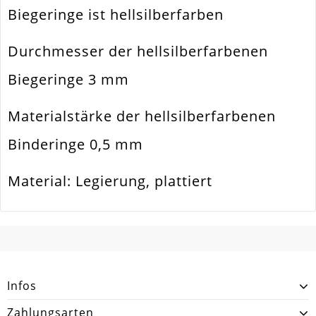
Biegeringe ist hellsilberfarben
Ausführung
Glatt / Glänzend
Durchmesser der hellsilberfarbenen
Menge
50 Stück
Biegeringe 3 mm
Zusatzinfo
Wird Im Döschen Geliefert
Materialstärke der hellsilberfarbenen
Binderinge 0,5 mm
Material: Legierung, plattiert
SCHREIBEN SIE DEN ERSTEN KUNDENKOMMENTAR!
Infos
Zahlungsarten