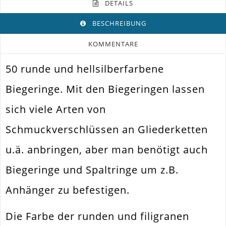
DETAILS
BESCHREIBUNG
KOMMENTARE
50 runde und hellsilberfarbene
Farbe
Hellsilber
Biegeringe. Mit den Biegeringen lassen
Funktion
Bindering
sich viele Arten von
Spezifikation
Biegeringe Offen
Schmuckverschlüssen an Gliederketten
Befestigen Von Schmuckteilen /
Verwendung
Wechsel
u.ä. anbringen, aber man benötigt auch
Durchmesser
3mm
Außen
Biegeringe und Spaltringe um z.B.
Materialstärke
0.5mm
Anhänger zu befestigen.
Material
Metall Legierung
Die Farbe der runden und filigranen
Form / Motiv
Rund