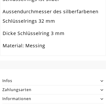
Ausführung
Glatt / Glänzend
Aussendurchmesser des silberfarbenen
Menge
1 Stück
Schlüsselrings 32 mm
Dicke Schlüsselring 3 mm
Material: Messing
SCHREIBEN SIE DEN ERSTEN KUNDENKOMMENTAR!
Infos
Zahlungsarten
Informationen