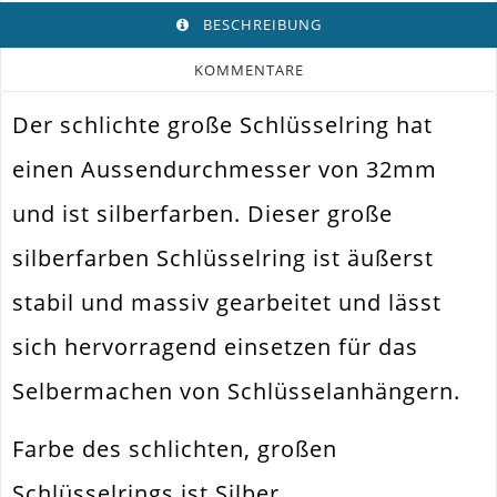
BESCHREIBUNG
KOMMENTARE
Der schlichte große Schlüsselring hat
Farbe
Silber
einen Aussendurchmesser von 32mm
Funktion
Bindering. Spaltring
und ist silberfarben. Dieser große
Spezifikation
Schlüsselring
silberfarben Schlüsselring ist äußerst
Schlüsselanhänger /
Verwendung
Taschenanhänger
stabil und massiv gearbeitet und lässt
Durchmesser
32mm
Außen
sich hervorragend einsetzen für das
Größe Außen
32x3mm
Selbermachen von Schlüsselanhängern.
Material
Messing Plattiert
Farbe des schlichten, großen
Form / Motiv
Rund
Schlüsselrings ist Silber