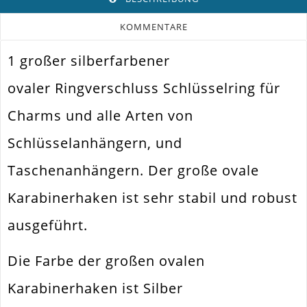
KOMMENTARE
1 großer silberfarbener
Farbe
Silber
ovaler Ringverschluss Schlüsselring für
Funktion
Verschluss
Charms und alle Arten von
Spezifikation
Ringverschluss
Schlüsselanhängern, und
Verwendung
Anhänger. Schlüsselanhänger
Taschenanhängern. Der große ovale
Größe Außen
42x24mm
Karabinerhaken ist sehr stabil und robust
Material
Metall Legierung
ausgeführt.
Form / Motiv
Oval
Ausführung
Glatt / Glänzend
Die Farbe der großen ovalen
Menge
1 Stück
Karabinerhaken ist Silber