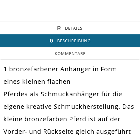
DETAILS
BESCHREIBUNG
KOMMENTARE
1 bronzefarbener Anhänger in Form
Farbe
Bronze
eines kleinen flachen
Funktion
Schmuck Anhänger
Pferdes als Schmuckanhänger für die
Spezifikation
Schmuckanhänger
eigene kreative Schmuckherstellung. Das
Halsketten. Armbänder. Ohrringe.
Verwendung
Universell Einsetzbar
kleine bronzefarben Pferd ist auf der
Größe Außen
28x19x1mm
Vorder- und Rückseite gleich ausgeführt
Fädelloch /
1.5mm