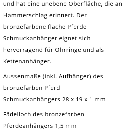
Innendurchmesser
und hat eine unebene Oberfläche, die an
Materialstärke
1mm
Hammerschlag erinnert. Der
Material
Metall Legierung
bronzefarbene flache Pferde
Form / Motiv
Pferd
Schmuckanhänger eignet sich
Ausführung
Matt
hervorragend für Ohrringe und als
Menge
1 Stück
Kettenanhänger.
Aussenmaße (inkl. Aufhänger) des
bronzefarben Pferd
Schmuckanhängers 28 x 19 x 1 mm
Fädelloch des bronzefarben
Pferdeanhängers 1,5 mm