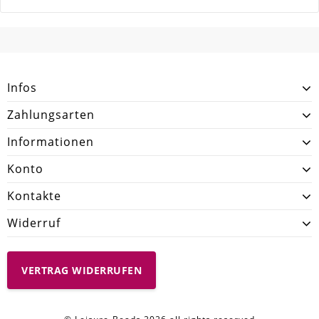
Form / Motiv
Rund
SCHREIBEN SIE DEN ERSTEN KUNDENKOMMENTAR!
Ausführung
Glatt / Glänzend
Menge
23g
Infos
Zahlungsarten
Informationen
Konto
Kontakte
Widerruf
VERTRAG WIDERRUFEN