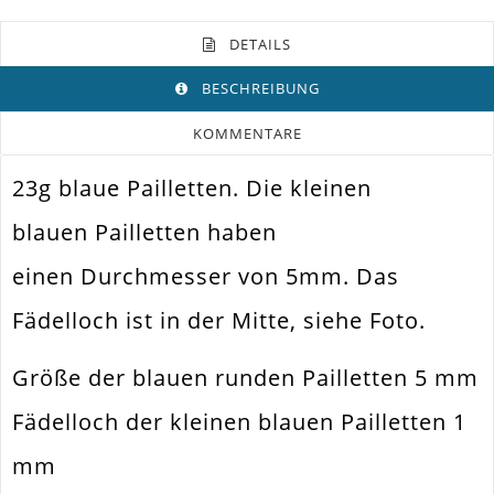
DETAILS
BESCHREIBUNG
KOMMENTARE
23g blaue Pailletten. Die kleinen
Farbe
Blau
blauen Pailletten haben
Funktion
Verzieren Von Gegenständen
einen Durchmesser von 5mm. Das
Spezifikation
Pailletten
Fädelloch ist in der Mitte, siehe Foto.
Textilien Besticken. Schmuck
Verwendung
Basteln
Größe der blauen runden Pailletten 5 mm
Durchmesser Außen
5mm
Fädelloch der kleinen blauen Pailletten 1
Fädelloch /
1mm
Innendurchmesser
mm
Material
Kunststoff