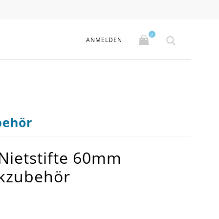
0
ANMELDEN
behör
 Nietstifte 60mm
ckzubehör