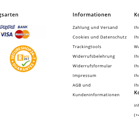
Stück
gsarten
Informationen
K
Zahlung und Versand
Ih
Cookies und Datenschutz
Ih
Trackingtools
W
Widerrufsbelehrung
Ih
Widerrufsformular
Ih
Impressum
Ih
AGB und
Ih
K
Kundeninformationen
in
(+