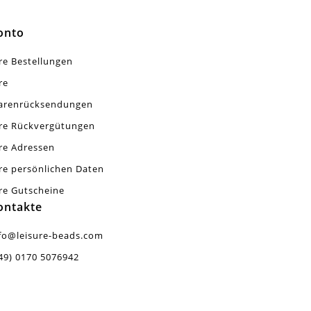
onto
re Bestellungen
re
arenrücksendungen
re Rückvergütungen
re Adressen
re persönlichen Daten
re Gutscheine
ontakte
fo@leisure-beads.com
49) 0170 5076942