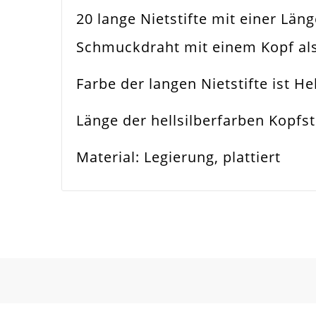
20 lange Nietstifte mit einer Län
Farbe
Hell
Schmuckdraht mit einem Kopf als
Funktion
Sch
Farbe der langen Nietstifte ist He
Spezifikation
Niet
Länge der hellsilberfarben Kopfs
Verwendung
Per
Material: Legierung, plattiert
Länge
60
Materialstärke
0.
Material
Met
Form / Motiv
Kla
Ausführung
Gla