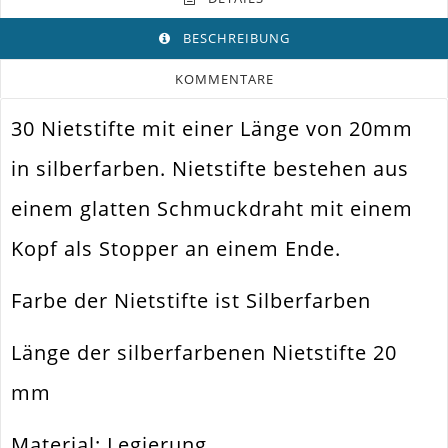
BESCHREIBUNG
KOMMENTARE
30 Nietstifte mit einer Länge von 20mm
Farbe
Silber
in silberfarben. Nietstifte bestehen aus
Funktion
Schmuckdraht Mit Kopf
einem glatten Schmuckdraht mit einem
Spezifikation
Nietstift Kopfstift
Kopf als Stopper an einem Ende.
Perlen Auffädeln Und Verbinden.
Verwendung
Ohrhänger. Colliers
Farbe der Nietstifte ist Silberfarben
Länge
20mm
Material
Metall Legierung
Länge der silberfarbenen Nietstifte 20
Form / Motiv
Klassisch
mm
Ausführung
Glatt / Glänzend
Material: Legierung