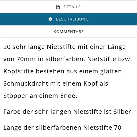
DETAILS
BESCHREIBUNG
KOMMENTARE
20 sehr lange Nietstifte mit einer Länge
Farbe
Silber
von 70mm in silberfarben. Nietstifte bzw.
Funktion
Schmuckdraht Mit Kopf
Kopfstifte bestehen aus einem glatten
Spezifikation
Nietstift Kopfstift
Schmuckdraht mit einem Kopf als
Perlen Auffädeln Und Verbinden.
Verwendung
Ohrhänger. Colliers
Stopper an einem Ende.
Länge
70mm
Farbe der sehr langen Nietstifte ist Silber
Materialstärke
0.8mm
Material
Metall Legierung
Länge der silberfarbenen Nietstifte 70
Form / Motiv
Klassisch