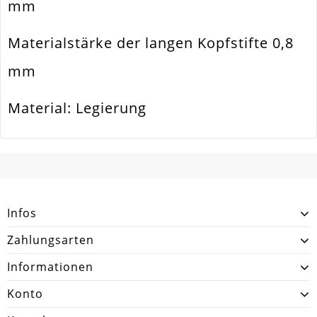
mm
Ausführung
Glatt / Glänzend
Materialstärke der langen Kopfstifte 0,8
Menge
20 Stück
mm
Material: Legierung
SCHREIBEN SIE DEN ERSTEN KUNDENKOMMENTAR!
Infos
Zahlungsarten
Informationen
Konto