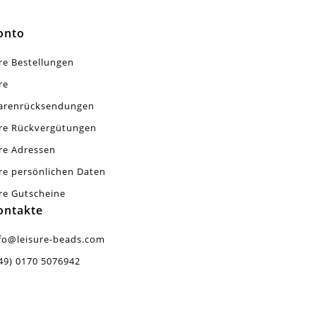
onto
re Bestellungen
re
arenrücksendungen
re Rückvergütungen
re Adressen
re persönlichen Daten
re Gutscheine
ontakte
fo@leisure-beads.com
49) 0170 5076942