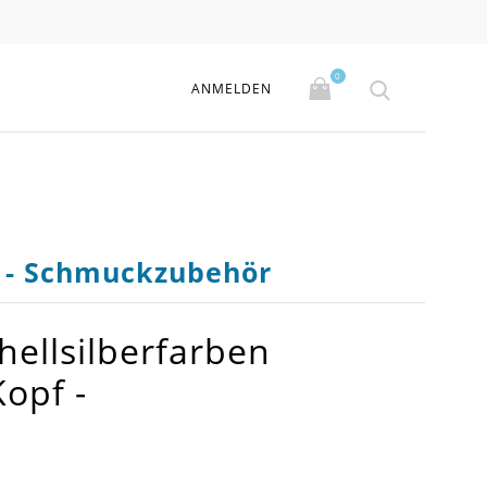
0
ANMELDEN
f - Schmuckzubehör
hellsilberfarben
opf -