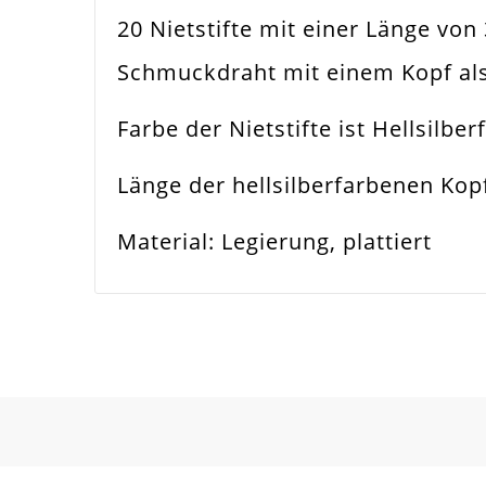
20 Nietstifte mit einer Länge von
Farbe
Hell
Schmuckdraht mit einem Kopf als
Funktion
Sch
Farbe der Nietstifte ist Hellsilbe
Spezifikation
Niet
Länge der hellsilberfarbenen Kop
Verwendung
Per
Material: Legierung, plattiert
Länge
32
Material
Met
Form / Motiv
Kla
Ausführung
Gla
Menge
20 