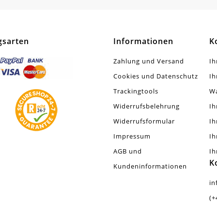
Stück
gsarten
Informationen
K
Zahlung und Versand
Ih
Cookies und Datenschutz
Ih
Trackingtools
W
Widerrufsbelehrung
Ih
Widerrufsformular
Ih
Impressum
Ih
AGB und
Ih
K
Kundeninformationen
in
(+