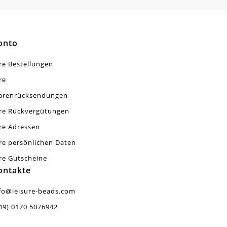
onto
re Bestellungen
re
arenrücksendungen
re Rückvergütungen
re Adressen
re persönlichen Daten
re Gutscheine
ontakte
fo@leisure-beads.com
49) 0170 5076942