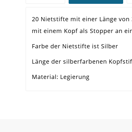
20 Nietstifte mit einer Länge vo
Farbe
Silb
mit einem Kopf als Stopper an e
Funktion
Sch
Farbe der Nietstifte ist Silber
Spezifikation
Niet
Länge der silberfarbenen Kopfst
Verwendung
Per
Material: Legierung
Länge
32
Material
Met
Form / Motiv
Kla
Ausführung
Gla