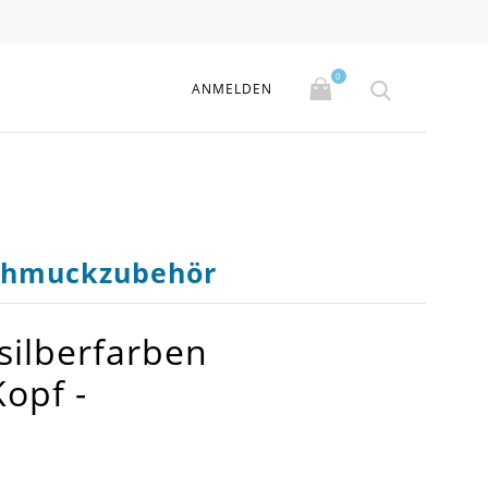
0
ANMELDEN
Schmuckzubehör
silberfarben
opf -