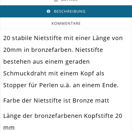
BESCHREIBUNG
KOMMENTARE
20 stabile Nietstifte mit einer Länge von
Farbe
Bronze
20mm in bronzefarben. Nietstifte
Funktion
Schmuckdraht Mit Kopf
bestehen aus einem geraden
Spezifikation
Nietstift Kopfstift
Schmuckdraht mit einem Kopf als
Verwendung
Perlen Auffädeln
Stopper für Perlen u.ä. an einem Ende.
Länge
20mm
Material
Eisen / Eisenlegierung
Farbe der Nietstifte ist Bronze matt
Form / Motiv
Klassisch
Länge der bronzefarbenen Kopfstifte 20
Ausführung
Matt
mm
Menge
20 Stück