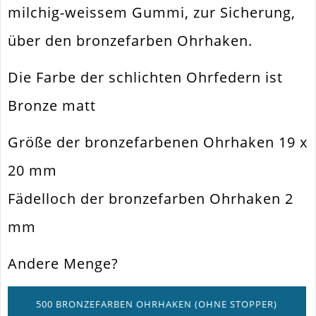
milchig-weissem Gummi, zur Sicherung,
Form / Motiv
Klassisch
über den bronzefarben Ohrhaken.
Ausführung
Matt
Die Farbe der schlichten Ohrfedern ist
Menge
10 Stück / 5 Paar
Bronze matt
Wird Mit Stoppern
Zusatzinfo
Geliefert
Größe der bronzefarbenen Ohrhaken 19 x
20 mm
Fädelloch der bronzefarben Ohrhaken 2
mm
Andere Menge?
500 BRONZEFARBEN OHRHAKEN (OHNE STOPPER)