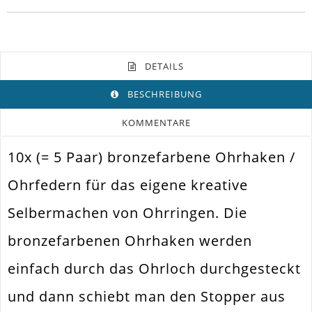
DETAILS
BESCHREIBUNG
KOMMENTARE
10x (= 5 Paar) bronzefarbene Ohrhaken /
Farbe
Bronze
Ohrfedern für das eigene kreative
Funktion
Ohrring
Selbermachen von Ohrringen. Die
Spezifikation
Ohrhaken. Ohrfeder
bronzefarbenen Ohrhaken werden
Verwendung
Ohrhänger
einfach durch das Ohrloch durchgesteckt
Fädelloch /
2mm
Innendurchmesser
und dann schiebt man den Stopper aus
Material
Metall Legierung