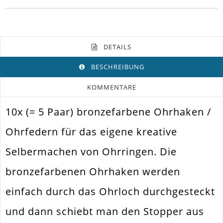
DETAILS
BESCHREIBUNG
KOMMENTARE
10x (= 5 Paar) bronzefarbene Ohrhaken /
Farbe
Bronze
Ohrfedern für das eigene kreative
Funktion
Ohrring
Selbermachen von Ohrringen. Die
Spezifikation
Ohrhaken. Ohrfeder
bronzefarbenen Ohrhaken werden
Verwendung
Ohrhänger
einfach durch das Ohrloch durchgesteckt
Größe Außen
16x18mm
und dann schiebt man den Stopper aus
Fädelloch /
2mm
Innendurchmesser