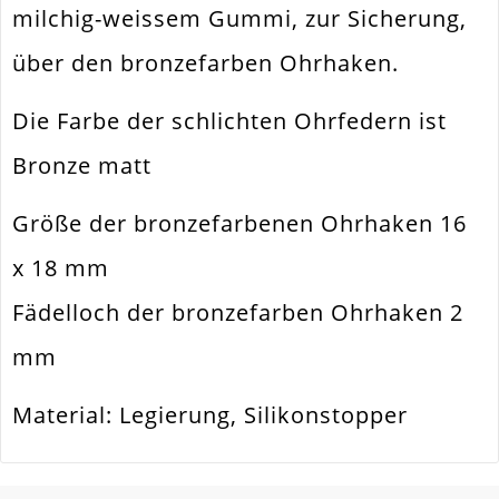
milchig-weissem Gummi, zur Sicherung,
Material
Metall Legierung
über den bronzefarben Ohrhaken.
Form / Motiv
Klassisch
Die Farbe der schlichten Ohrfedern ist
Ausführung
Matt
Bronze matt
Menge
10 Stück
Wird Mit Stoppern
Zusatzinfo
Größe der bronzefarbenen Ohrhaken 16
Geliefert
x 18 mm
Fädelloch der bronzefarben Ohrhaken 2
mm
Material: Legierung, Silikonstopper