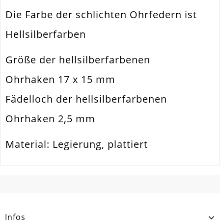
Die Farbe der schlichten Ohrfedern ist
Material
Metall Legierung
Hellsilberfarben
Form / Motiv
Klassisch
Ausführung
Glatt / Glänzend
Größe der hellsilberfarbenen
Menge
20 Stück / 10 Paar
Ohrhaken 17 x 15 mm
Wird Ohne Stopper
Hinweis
Fädelloch der hellsilberfarbenen
Geliefert
Ohrhaken 2,5 mm
Material: Legierung, plattiert
SCHREIBEN SIE DEN ERSTEN KUNDENKOMMENTAR!
Infos