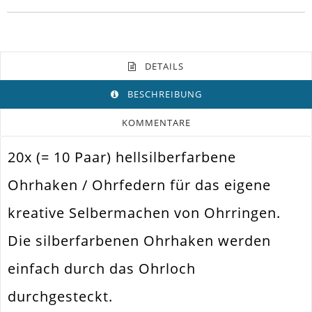
DETAILS
BESCHREIBUNG
KOMMENTARE
20x (= 10 Paar) hellsilberfarbene
Farbe
Hellsilber
Ohrhaken / Ohrfedern für das eigene
Funktion
Ohrring
kreative Selbermachen von Ohrringen.
Spezifikation
Ohrhaken. Ohrfeder
Die silberfarbenen Ohrhaken werden
Verwendung
Ohrhänger
einfach durch das Ohrloch
Größe Außen
15x17mm
durchgesteckt.
Fädelloch /
2.5mm
Innendurchmesser