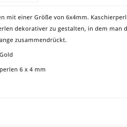
len mit einer Größe von 6x4mm. Kaschierpe
d
len dekorativer zu gestalten, in dem man d
chierperle
 Zange zusammendrückt.
decken Von Quetschperlen
 Gold
4mm
perlen 6 x 4 mm
all Legierung
d
tt / Glänzend
SCHREIBEN SIE DEN ERSTEN KUNDENKOMMENTAR!
Stück