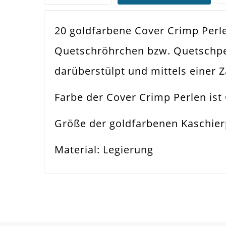
20 goldfarbene Cover Crimp Per
Farbe
Gol
Quetschröhrchen bzw. Quetschper
Spezifikation
Kas
darüberstülpt und mittels einer
Verwendung
Ver
Farbe der Cover Crimp Perlen ist
Größe Außen
6x
Größe der goldfarbenen Kaschier
Material
Met
Material: Legierung
Form / Motiv
Run
Ausführung
Gla
Menge
20 