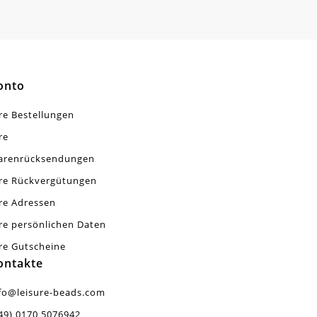
onto
re Bestellungen
re
arenrücksendungen
re Rückvergütungen
re Adressen
re persönlichen Daten
re Gutscheine
ontakte
fo@leisure-beads.com
49) 0170 5076942