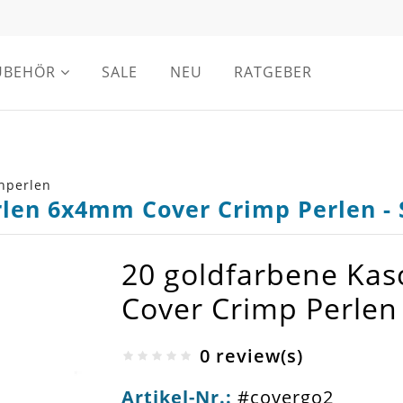
UBEHÖR
SALE
NEU
RATGEBER
hperlen
rlen 6x4mm Cover Crimp Perlen 
20 goldfarbene Ka
Cover Crimp Perle
0 review(s)
Artikel-Nr.:
#covergo2