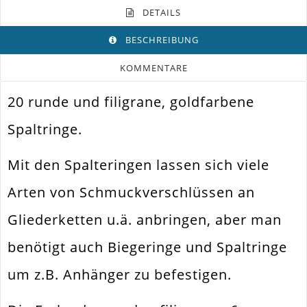
DETAILS
BESCHREIBUNG
KOMMENTARE
20 runde und filigrane, goldfarbene
Farbe
Gold
Spaltringe.
Funktion
Bindering
Spezifikation
Doppelring. Spaltring
Mit den Spalteringen lassen sich viele
Befestigen Von Schmuckteilen /
Arten von Schmuckverschlüssen an
Verwendung
Wechsel
Gliederketten u.ä. anbringen, aber man
Durchmesser
6mm
Außen
benötigt auch Biegeringe und Spaltringe
Material
Metall Legierung
um z.B. Anhänger zu befestigen.
Form / Motiv
Rund