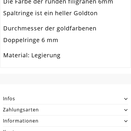
Die Farbe der runden filigranen 6mm
Ausführung
Glatt / Glänzend
Spaltringe ist ein heller Goldton
Menge
20 Stück
Durchmesser der goldfarbenen
Doppelringe 6 mm
Material: Legierung
SCHREIBEN SIE DEN ERSTEN KUNDENKOMMENTAR!
Infos
Zahlungsarten
Informationen